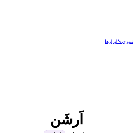
شپزی
🔧
ابزارها
اَرشَن