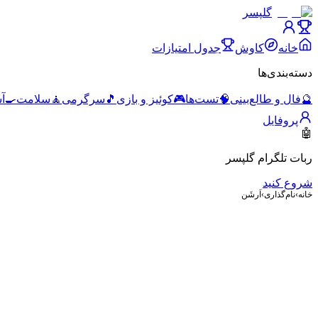
گلپسر
خانه
کاوش
جدول امتیازات
دسته‌بندی‌ها
🔮
فال و طالع‌بینی
🧠
تست‌ها
🎮
کوئیز و بازی
🎵
سرگرمی
🧘
سلامت
🍳
آ
پروفایل
🤖
ربات تلگرام گلپسر
شروع کنید
خانه
›
نام‌گذاری
›
اَرشَن