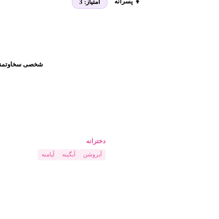
👦 پسرانه
امتیاز:
3
شخصی سخاوتمند، 
دخترانه
آبروشن
آبگینه
آپامنه