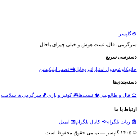
🌸
گلپسر
سرگرمی، فال، تست هوش و خیلی چیزای باحال
دسترسی سریع
خانه
کاوش
جدول امتیازات
پروفایل
📲 نصب اپلیکیشن
دسته‌بندی‌ها
🔮
فال و طالع‌بینی
🧠
تست‌ها
🎮
کوئیز و بازی
🎵
سرگرمی
🧘
سلامت
ارتباط با ما
🤖 ربات تلگرام
📢 کانال تلگرام
📧 ایمیل
© ۱۴۰۵ گلپسر — تمامی حقوق محفوظ است