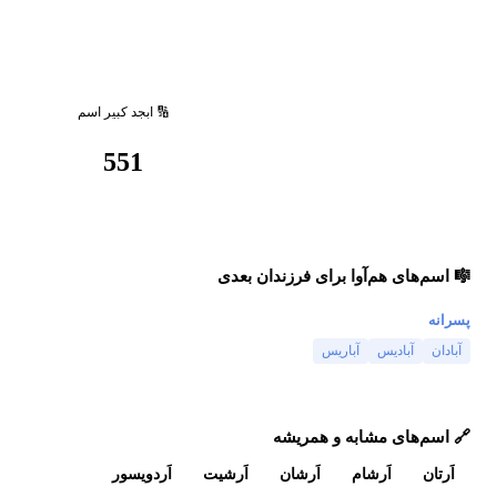
🔢 ابجد کبیر اسم
551
🎼 اسم‌های هم‌آوا برای فرزندان بعدی
پسرانه
آبادان
آبادیس
آباریس
🔗 اسم‌های مشابه و همریشه
اَرتان
اَرشام
اَرشان
اَرشیت
اَردویسور