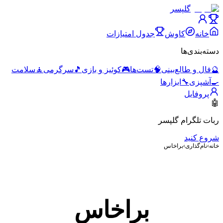
گلپسر
خانه
کاوش
جدول امتیازات
دسته‌بندی‌ها
🔮
فال و طالع‌بینی
🧠
تست‌ها
🎮
کوئیز و بازی
🎵
سرگرمی
🧘
سلامت
🍳
آشپزی
🔧
ابزارها
پروفایل
🤖
ربات تلگرام گلپسر
شروع کنید
خانه
›
نام‌گذاری
›
براخاس
براخاس