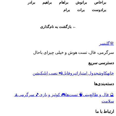
براخاص
برانوش
براهام
براهیم
برادر
برادوست
برات
برام
← بازگشت به نام‌گذاری
🌸
گلپسر
سرگرمی، فال، تست هوش و خیلی چیزای باحال
دسترسی سریع
خانه
کاوش
جدول امتیازات
پروفایل
📲 نصب اپلیکیشن
دسته‌بندی‌ها
🔮
فال و طالع‌بینی
🧠
تست‌ها
🎮
کوئیز و بازی
🎵
سرگرمی
🧘
سلامت
ارتباط با ما