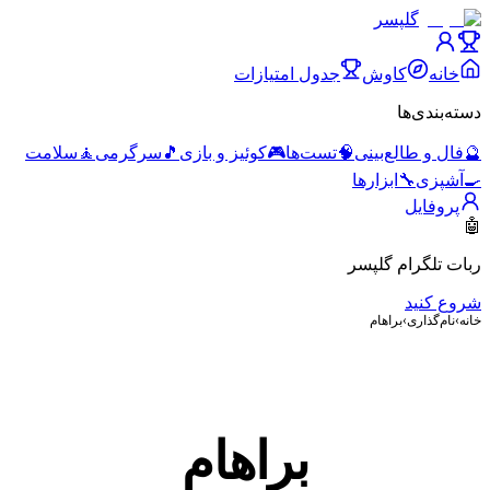
گلپسر
خانه
کاوش
جدول امتیازات
دسته‌بندی‌ها
🔮
فال و طالع‌بینی
🧠
تست‌ها
🎮
کوئیز و بازی
🎵
سرگرمی
🧘
سلامت
🍳
آشپزی
🔧
ابزارها
پروفایل
🤖
ربات تلگرام گلپسر
شروع کنید
خانه
›
نام‌گذاری
›
براهام
براهام