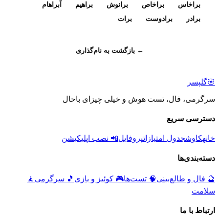
براخاس
براخاص
برانوش
براهیم
آبراهام
برادر
برادوست
برات
← بازگشت به نام‌گذاری
🌸
گلپسر
سرگرمی، فال، تست هوش و خیلی چیزای باحال
دسترسی سریع
خانه
کاوش
جدول امتیازات
پروفایل
📲 نصب اپلیکیشن
دسته‌بندی‌ها
🔮
فال و طالع‌بینی
🧠
تست‌ها
🎮
کوئیز و بازی
🎵
سرگرمی
🧘
سلامت
ارتباط با ما