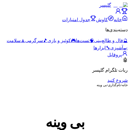
گلپسر
خانه
کاوش
جدول امتیازات
دسته‌بندی‌ها
🔮
فال و طالع‌بینی
🧠
تست‌ها
🎮
کوئیز و بازی
🎵
سرگرمی
🧘
سلامت
🍳
آشپزی
🔧
ابزارها
پروفایل
🤖
ربات تلگرام گلپسر
شروع کنید
خانه
›
نام‌گذاری
›
بی وینه
بی وینه