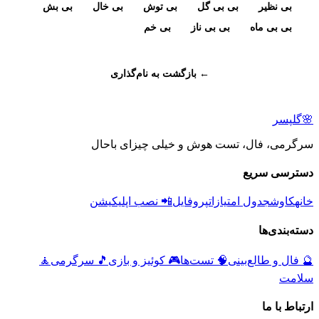
بی نظیر
بی بی گل
بی توش
بی خال
بی بش
بی بی ماه
بی بی ناز
بی خم
← بازگشت به نام‌گذاری
🌸
گلپسر
سرگرمی، فال، تست هوش و خیلی چیزای باحال
دسترسی سریع
خانه
کاوش
جدول امتیازات
پروفایل
📲 نصب اپلیکیشن
دسته‌بندی‌ها
🔮
فال و طالع‌بینی
🧠
تست‌ها
🎮
کوئیز و بازی
🎵
سرگرمی
🧘
سلامت
ارتباط با ما