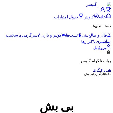
گلپسر
خانه
کاوش
جدول امتیازات
دسته‌بندی‌ها
🔮
فال و طالع‌بینی
🧠
تست‌ها
🎮
کوئیز و بازی
🎵
سرگرمی
🧘
سلامت
🍳
آشپزی
🔧
ابزارها
پروفایل
🤖
ربات تلگرام گلپسر
شروع کنید
خانه
›
نام‌گذاری
›
بی بش
بی بش