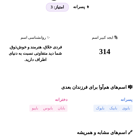
👦 پسرانه
امتیاز:
3
🔢 ابجد کبیر اسم
✨ روانشناسی اسم
فردی خلاق، هنرمند و خوش‌ذوق.
314
شما دید متفاوتی نسبت به دنیای
اطراف دارید.
🎼 اسم‌های هم‌آوا برای فرزندان بعدی
پسرانه
دخترانه
بابوی
بابیک
باپوک
بابان
بابوس
باپیو
🔗 اسم‌های مشابه و همریشه