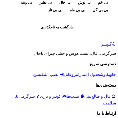
بی خم
بی توش
بی خال
بی نظیر
بی وینه
بی بی گل
بی بی ماه
بی بی ناز
← بازگشت به نام‌گذاری
🌸
گلپسر
سرگرمی، فال، تست هوش و خیلی چیزای باحال
دسترسی سریع
خانه
کاوش
جدول امتیازات
پروفایل
📲 نصب اپلیکیشن
دسته‌بندی‌ها
🔮
فال و طالع‌بینی
🧠
تست‌ها
🎮
کوئیز و بازی
🎵
سرگرمی
🧘
سلامت
ارتباط با ما