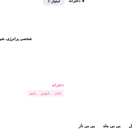
👧 دخترانه
امتیاز:
3
شخصی پرانرژی، شوخ‌
دخترانه
بابان
بابوس
باپیو
ل
بی بی ماه
بی بی ناز