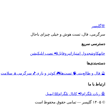
🌸
گلپسر
سرگرمی، فال، تست هوش و خیلی چیزای باحال
دسترسی سریع
خانه
کاوش
جدول امتیازات
پروفایل
📲 نصب اپلیکیشن
دسته‌بندی‌ها
🔮
فال و طالع‌بینی
🧠
تست‌ها
🎮
کوئیز و بازی
🎵
سرگرمی
🧘
سلامت
ارتباط با ما
🤖 ربات تلگرام
📢 کانال تلگرام
📧 ایمیل
© ۱۴۰۵ گلپسر — تمامی حقوق محفوظ است