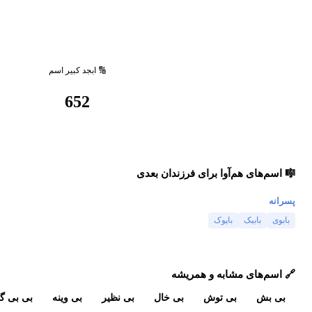
🔢 ابجد کبیر اسم
652
🎼 اسم‌های هم‌آوا برای فرزندان بعدی
پسرانه
بابوی
بابیک
باپوک
🔗 اسم‌های مشابه و همریشه
بی بش
بی توش
بی خال
بی نظیر
بی وینه
بی بی گ