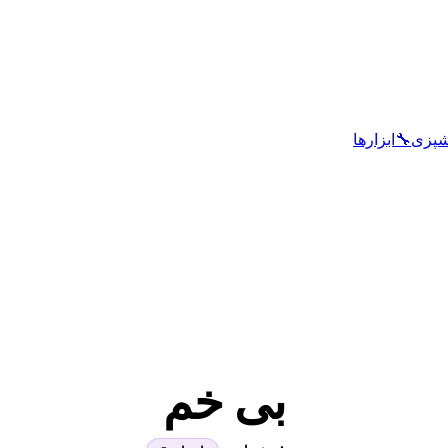
شپزی
🔧
ابزارها
بی خم