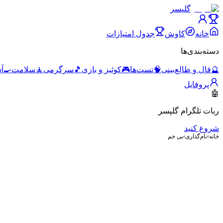
گلپسر
خانه
کاوش
جدول امتیازات
دسته‌بندی‌ها
🔮
فال و طالع‌بینی
🧠
تست‌ها
🎮
کوئیز و بازی
🎵
سرگرمی
🧘
سلامت
🍳
آ
پروفایل
🤖
ربات تلگرام گلپسر
شروع کنید
خانه
›
نام‌گذاری
›
بی خم