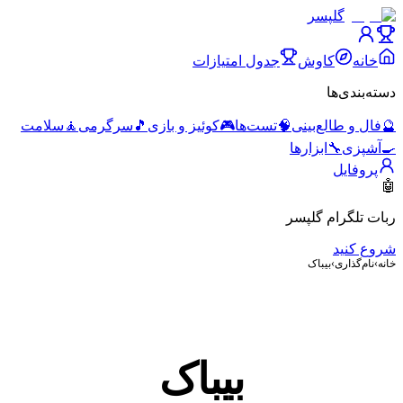
گلپسر
خانه
کاوش
جدول امتیازات
دسته‌بندی‌ها
🔮
فال و طالع‌بینی
🧠
تست‌ها
🎮
کوئیز و بازی
🎵
سرگرمی
🧘
سلامت
🍳
آشپزی
🔧
ابزارها
پروفایل
🤖
ربات تلگرام گلپسر
شروع کنید
خانه
›
نام‌گذاری
›
بیباک
بیباک