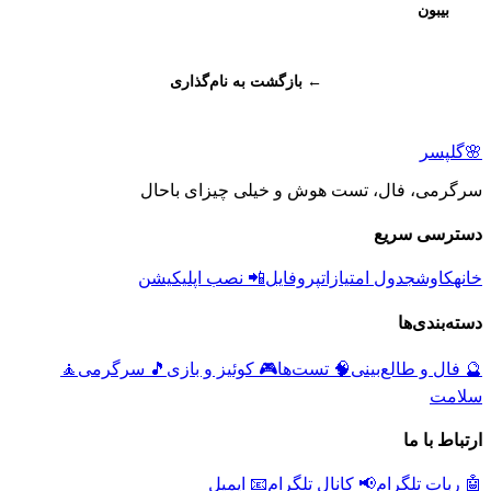
بیبون
← بازگشت به نام‌گذاری
🌸
گلپسر
سرگرمی، فال، تست هوش و خیلی چیزای باحال
دسترسی سریع
خانه
کاوش
جدول امتیازات
پروفایل
📲 نصب اپلیکیشن
دسته‌بندی‌ها
🔮
فال و طالع‌بینی
🧠
تست‌ها
🎮
کوئیز و بازی
🎵
سرگرمی
🧘
سلامت
ارتباط با ما
🤖 ربات تلگرام
📢 کانال تلگرام
📧 ایمیل