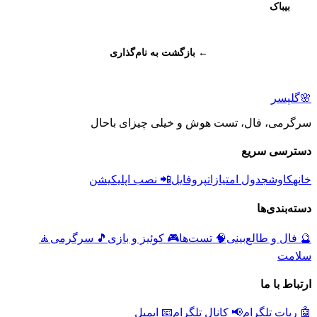
بیباک
← بازگشت به نام‌گذاری
🌸
گلپسر
سرگرمی، فال، تست هوش و خیلی چیزای باحال
دسترسی سریع
خانه
کاوش
جدول امتیازات
پروفایل
📲 نصب اپلیکیشن
دسته‌بندی‌ها
🔮
فال و طالع‌بینی
🧠
تست‌ها
🎮
کوئیز و بازی
🎵
سرگرمی
🧘
سلامت
ارتباط با ما
🤖 ربات تلگرام
📢 کانال تلگرام
📧 ایمیل