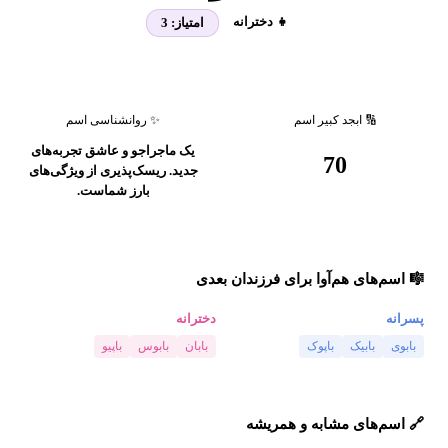
👧 دخترانه
امتیاز:
3
🔢 ابجد کبیر اسم
✨ روانشناسی اسم
یک ماجراجو و عاشق تجربه‌های
70
جدید. ریسک‌پذیری از ویژگی‌های
بارز شماست.
🎼 اسم‌های هم‌آوا برای فرزندان بعدی
پسرانه
دخترانه
بابوی
بابیک
باپوک
بابان
بابوس
باپیو
🔗 اسم‌های مشابه و همریشه