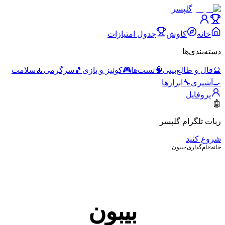
گلپسر
خانه
کاوش
جدول امتیازات
دسته‌بندی‌ها
🔮
فال و طالع‌بینی
🧠
تست‌ها
🎮
کوئیز و بازی
🎵
سرگرمی
🧘
سلامت
🍳
آشپزی
🔧
ابزارها
پروفایل
🤖
ربات تلگرام گلپسر
شروع کنید
خانه
›
نام‌گذاری
›
بیبون
بیبون