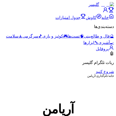
گلپسر
خانه
کاوش
جدول امتیازات
دسته‌بندی‌ها
🔮
فال و طالع‌بینی
🧠
تست‌ها
🎮
کوئیز و بازی
🎵
سرگرمی
🧘
سلامت
🍳
آشپزی
🔧
ابزارها
پروفایل
🤖
ربات تلگرام گلپسر
شروع کنید
خانه
›
نام‌گذاری
›
آریامن
آریامن