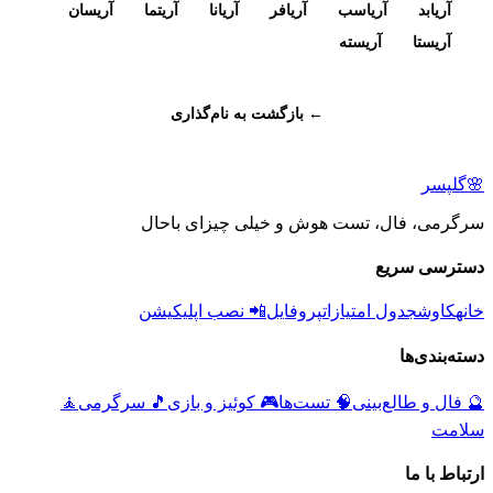
آریابد
آریاسب
آریافر
آریانا
آریتما
آریسان
آریستا
آریسته
← بازگشت به نام‌گذاری
🌸
گلپسر
سرگرمی، فال، تست هوش و خیلی چیزای باحال
دسترسی سریع
خانه
کاوش
جدول امتیازات
پروفایل
📲 نصب اپلیکیشن
دسته‌بندی‌ها
🔮
فال و طالع‌بینی
🧠
تست‌ها
🎮
کوئیز و بازی
🎵
سرگرمی
🧘
سلامت
ارتباط با ما