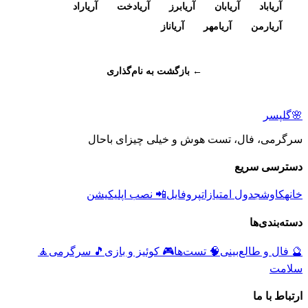
آریاباد
آریابان
آریابرز
آریادخت
آریاراد
آریارمن
آریامهر
آریاناز
← بازگشت به نام‌گذاری
🌸
گلپسر
سرگرمی، فال، تست هوش و خیلی چیزای باحال
دسترسی سریع
خانه
کاوش
جدول امتیازات
پروفایل
📲 نصب اپلیکیشن
دسته‌بندی‌ها
🔮
فال و طالع‌بینی
🧠
تست‌ها
🎮
کوئیز و بازی
🎵
سرگرمی
🧘
سلامت
ارتباط با ما