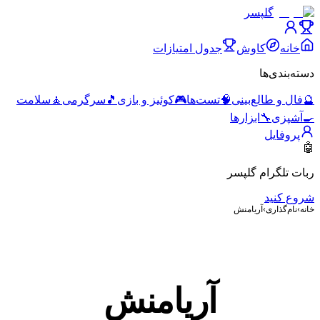
گلپسر
خانه
کاوش
جدول امتیازات
دسته‌بندی‌ها
🔮
فال و طالع‌بینی
🧠
تست‌ها
🎮
کوئیز و بازی
🎵
سرگرمی
🧘
سلامت
🍳
آشپزی
🔧
ابزارها
پروفایل
🤖
ربات تلگرام گلپسر
شروع کنید
خانه
›
نام‌گذاری
›
آریامنش
آریامنش