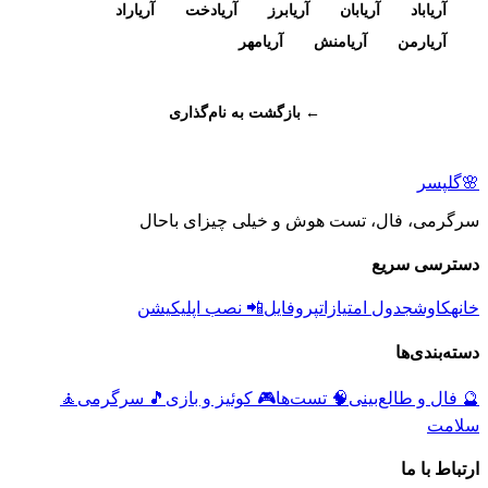
آریاباد
آریابان
آریابرز
آریادخت
آریاراد
آریارمن
آریامنش
آریامهر
← بازگشت به نام‌گذاری
🌸
گلپسر
سرگرمی، فال، تست هوش و خیلی چیزای باحال
دسترسی سریع
خانه
کاوش
جدول امتیازات
پروفایل
📲 نصب اپلیکیشن
دسته‌بندی‌ها
🔮
فال و طالع‌بینی
🧠
تست‌ها
🎮
کوئیز و بازی
🎵
سرگرمی
🧘
سلامت
ارتباط با ما