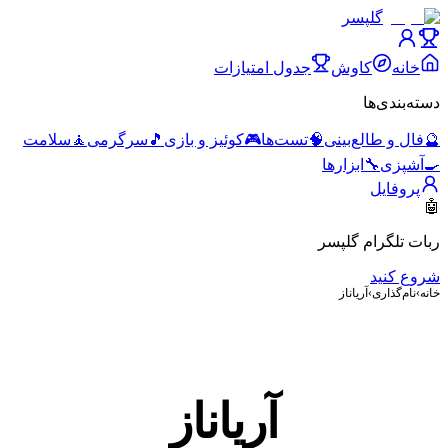
گلپسر
خانه
کاوش
جدول امتیازات
دسته‌بندی‌ها
🔮
فال و طالع‌بینی
🧠
تست‌ها
🎮
کوئیز و بازی
🎵
سرگرمی
🧘
سلامت
🍳
آشپزی
🔧
ابزارها
پروفایل
🤖
ربات تلگرام گلپسر
شروع کنید
خانه
›
نام‌گذاری
›
آریاناز
آریاناز