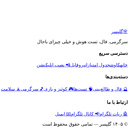
🌸
گلپسر
سرگرمی، فال، تست هوش و خیلی چیزای باحال
دسترسی سریع
خانه
کاوش
جدول امتیازات
پروفایل
📲 نصب اپلیکیشن
دسته‌بندی‌ها
🔮
فال و طالع‌بینی
🧠
تست‌ها
🎮
کوئیز و بازی
🎵
سرگرمی
🧘
سلامت
ارتباط با ما
🤖 ربات تلگرام
📢 کانال تلگرام
📧 ایمیل
© ۱۴۰۵ گلپسر — تمامی حقوق محفوظ است