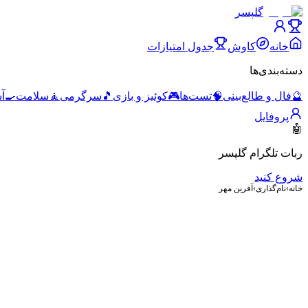
گلپسر
خانه
کاوش
جدول امتیازات
دسته‌بندی‌ها
🔮
فال و طالع‌بینی
🧠
تست‌ها
🎮
کوئیز و بازی
🎵
سرگرمی
🧘
سلامت
🍳
آ
پروفایل
🤖
ربات تلگرام گلپسر
شروع کنید
خانه
›
نام‌گذاری
›
آفرین مهر