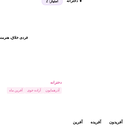
👧 دخترانه
امتیاز:
2
فردی خلاق، هنرمند
دخترانه
آذرهمایون
آزاده خوی
آفرین ماه
آفریدون
آفریده
آفرین