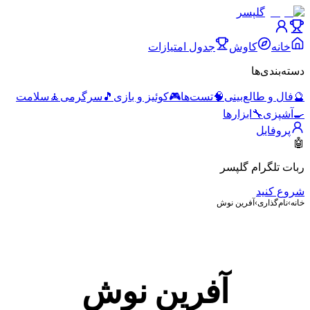
گلپسر
خانه
کاوش
جدول امتیازات
دسته‌بندی‌ها
🔮
فال و طالع‌بینی
🧠
تست‌ها
🎮
کوئیز و بازی
🎵
سرگرمی
🧘
سلامت
🍳
آشپزی
🔧
ابزارها
پروفایل
🤖
ربات تلگرام گلپسر
شروع کنید
خانه
›
نام‌گذاری
›
آفرین نوش
آفرین نوش