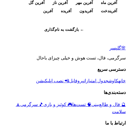
آفرین ماه
آفرین مهر
آفرین ناز
آفرین گل
آفریندخت
آفریدون
آفریده
آفرین
← بازگشت به نام‌گذاری
🌸
گلپسر
سرگرمی، فال، تست هوش و خیلی چیزای باحال
دسترسی سریع
خانه
کاوش
جدول امتیازات
پروفایل
📲 نصب اپلیکیشن
دسته‌بندی‌ها
🔮
فال و طالع‌بینی
🧠
تست‌ها
🎮
کوئیز و بازی
🎵
سرگرمی
🧘
سلامت
ارتباط با ما