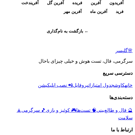
آفریدون
آفرین
فریده
آفرین گل
آفریندخت
فرید
آفرین ماه
آفرین مهر
← بازگشت به نام‌گذاری
🌸
گلپسر
سرگرمی، فال، تست هوش و خیلی چیزای باحال
دسترسی سریع
خانه
کاوش
جدول امتیازات
پروفایل
📲 نصب اپلیکیشن
دسته‌بندی‌ها
🔮
فال و طالع‌بینی
🧠
تست‌ها
🎮
کوئیز و بازی
🎵
سرگرمی
🧘
سلامت
ارتباط با ما