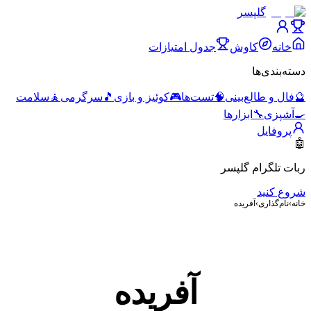
گلپسر
خانه
کاوش
جدول امتیازات
دسته‌بندی‌ها
🔮
فال و طالع‌بینی
🧠
تست‌ها
🎮
کوئیز و بازی
🎵
سرگرمی
🧘
سلامت
🍳
آشپزی
🔧
ابزارها
پروفایل
🤖
ربات تلگرام گلپسر
شروع کنید
خانه
›
نام‌گذاری
›
آفریده
آفریده