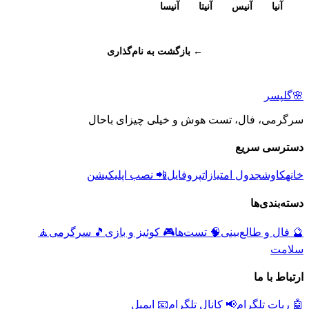
آنیا
آنیس
آنیتا
آنیسا
← بازگشت به نام‌گذاری
🌸
گلپسر
سرگرمی، فال، تست هوش و خیلی چیزای باحال
دسترسی سریع
خانه
کاوش
جدول امتیازات
پروفایل
📲 نصب اپلیکیشن
دسته‌بندی‌ها
🔮
فال و طالع‌بینی
🧠
تست‌ها
🎮
کوئیز و بازی
🎵
سرگرمی
🧘
سلامت
ارتباط با ما
🤖 ربات تلگرام
📢 کانال تلگرام
📧 ایمیل