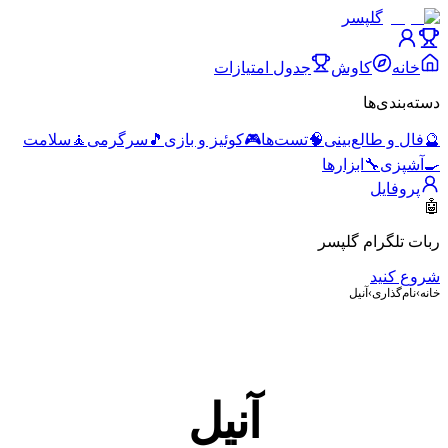
گلپسر
خانه
کاوش
جدول امتیازات
دسته‌بندی‌ها
🔮
فال و طالع‌بینی
🧠
تست‌ها
🎮
کوئیز و بازی
🎵
سرگرمی
🧘
سلامت
🍳
آشپزی
🔧
ابزارها
پروفایل
🤖
ربات تلگرام گلپسر
شروع کنید
خانه
›
نام‌گذاری
›
آنیل
آنیل