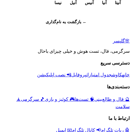
آنیتا
آنیا
آنیس
آنیل
نیسا
← بازگشت به نام‌گذاری
🌸
گلپسر
سرگرمی، فال، تست هوش و خیلی چیزای باحال
دسترسی سریع
خانه
کاوش
جدول امتیازات
پروفایل
📲 نصب اپلیکیشن
دسته‌بندی‌ها
🔮
فال و طالع‌بینی
🧠
تست‌ها
🎮
کوئیز و بازی
🎵
سرگرمی
🧘
سلامت
ارتباط با ما
🤖 ربات تلگرام
📢 کانال تلگرام
📧 ایمیل