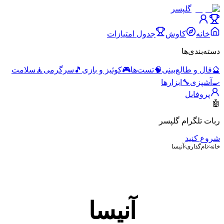
گلپسر
خانه
کاوش
جدول امتیازات
دسته‌بندی‌ها
🔮
فال و طالع‌بینی
🧠
تست‌ها
🎮
کوئیز و بازی
🎵
سرگرمی
🧘
سلامت
🍳
آشپزی
🔧
ابزارها
پروفایل
🤖
ربات تلگرام گلپسر
شروع کنید
خانه
›
نام‌گذاری
›
آنیسا
آنیسا