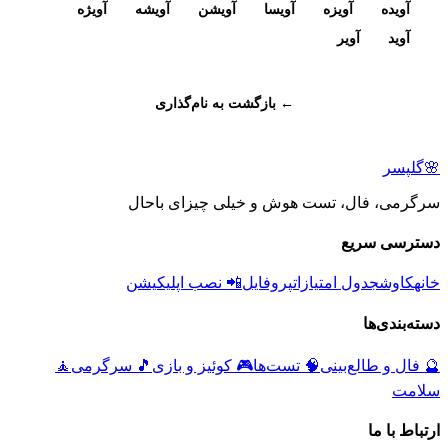
آویده
آویزه
آویسا
آویشن
آویشه
آویژه
آوید
آویر
← بازگشت به نام‌گذاری
🌸
گلپسر
سرگرمی، فال، تست هوش و خیلی چیزای باحال
دسترسی سریع
خانه
کاوش
جدول امتیازات
پروفایل
📲 نصب اپلیکیشن
دسته‌بندی‌ها
🔮
فال و طالع‌بینی
🧠
تست‌ها
🎮
کوئیز و بازی
🎵
سرگرمی
🧘
سلامت
ارتباط با ما