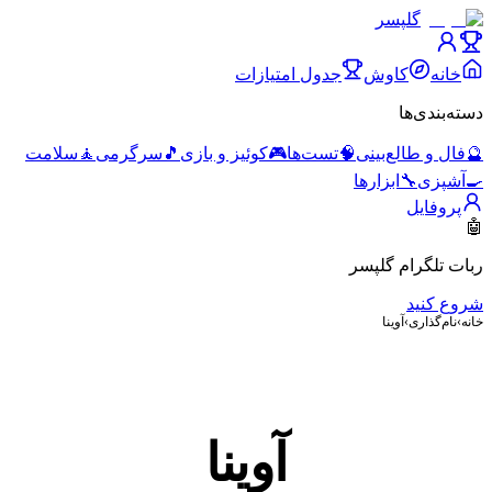
گلپسر
خانه
کاوش
جدول امتیازات
دسته‌بندی‌ها
🔮
فال و طالع‌بینی
🧠
تست‌ها
🎮
کوئیز و بازی
🎵
سرگرمی
🧘
سلامت
🍳
آشپزی
🔧
ابزارها
پروفایل
🤖
ربات تلگرام گلپسر
شروع کنید
خانه
›
نام‌گذاری
›
آوینا
آوینا