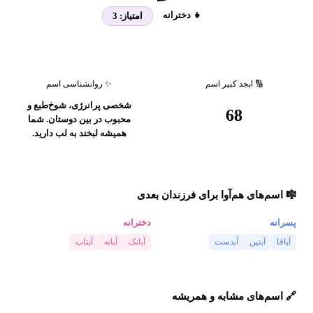
👧 دخترانه
امتیاز:
3
🔢 ابجد کبیر اسم
✨ روانشناسی اسم
شخصی پرانرژی، شوخ‌طبع و
68
محبوب در بین دوستان. شما
همیشه لبخند به لب دارید.
🎼 اسم‌های هم‌آوا برای فرزندان بعدی
پسرانه
دخترانه
آباقا
آبتین
آبدست
آبانک
آبانه
آبتاب
🔗 اسم‌های مشابه و همریشه