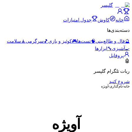
گلپسر
خانه
کاوش
جدول امتیازات
دسته‌بندی‌ها
🔮
فال و طالع‌بینی
🧠
تست‌ها
🎮
کوئیز و بازی
🎵
سرگرمی
🧘
سلامت
🍳
آشپزی
🔧
ابزارها
پروفایل
🤖
ربات تلگرام گلپسر
شروع کنید
خانه
›
نام‌گذاری
›
آویژه
آویژه