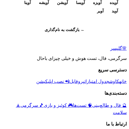
آویده
آویزه
آویسا
آویشن
آویشه
آوینا
آوید
آویر
← بازگشت به نام‌گذاری
🌸
گلپسر
سرگرمی، فال، تست هوش و خیلی چیزای باحال
دسترسی سریع
خانه
کاوش
جدول امتیازات
پروفایل
📲 نصب اپلیکیشن
دسته‌بندی‌ها
🔮
فال و طالع‌بینی
🧠
تست‌ها
🎮
کوئیز و بازی
🎵
سرگرمی
🧘
سلامت
ارتباط با ما