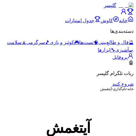
گلپسر
خانه
کاوش
جدول امتیازات
دسته‌بندی‌ها
🔮
فال و طالع‌بینی
🧠
تست‌ها
🎮
کوئیز و بازی
🎵
سرگرمی
🧘
سلامت
🍳
آشپزی
🔧
ابزارها
پروفایل
🤖
ربات تلگرام گلپسر
شروع کنید
خانه
›
نام‌گذاری
›
آیتغمش
آیتغمش