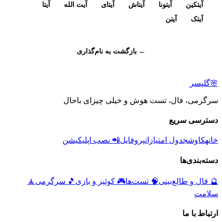
آیتکین
آیتونا
آیتاش
آیتای
آیت الله
آیتا
آیتک
آیتن
← بازگشت به نام‌گذاری
🌸
گلپسر
سرگرمی، فال، تست هوش و خیلی چیزای باحال
دسترسی سریع
خانه
کاوش
جدول امتیازات
پروفایل
📲 نصب اپلیکیشن
دسته‌بندی‌ها
🔮
فال و طالع‌بینی
🧠
تست‌ها
🎮
کوئیز و بازی
🎵
سرگرمی
🧘
سلامت
ارتباط با ما