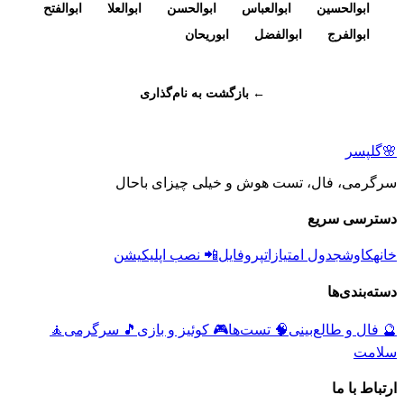
ابوالحسین
ابوالعباس
ابوالحسن
ابوالعلا
ابوالفتح
ابوالفرج
ابوالفضل
ابوریحان
← بازگشت به نام‌گذاری
🌸
گلپسر
سرگرمی، فال، تست هوش و خیلی چیزای باحال
دسترسی سریع
خانه
کاوش
جدول امتیازات
پروفایل
📲 نصب اپلیکیشن
دسته‌بندی‌ها
🔮
فال و طالع‌بینی
🧠
تست‌ها
🎮
کوئیز و بازی
🎵
سرگرمی
🧘
سلامت
ارتباط با ما