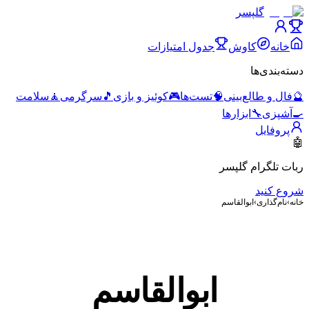
گلپسر
خانه
کاوش
جدول امتیازات
دسته‌بندی‌ها
🔮
فال و طالع‌بینی
🧠
تست‌ها
🎮
کوئیز و بازی
🎵
سرگرمی
🧘
سلامت
🍳
آشپزی
🔧
ابزارها
پروفایل
🤖
ربات تلگرام گلپسر
شروع کنید
خانه
›
نام‌گذاری
›
ابوالقاسم
ابوالقاسم