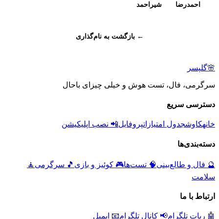
احمدرضا
شیراحمد
← بازگشت به نام‌گذاری
🌸
گلپسر
سرگرمی، فال، تست هوش و خیلی چیزای باحال
دسترسی سریع
خانه
کاوش
جدول امتیازات
پروفایل
📲 نصب اپلیکیشن
دسته‌بندی‌ها
🔮
فال و طالع‌بینی
🧠
تست‌ها
🎮
کوئیز و بازی
🎵
سرگرمی
🧘
سلامت
ارتباط با ما
🤖 ربات تلگرام
📢 کانال تلگرام
📧 ایمیل