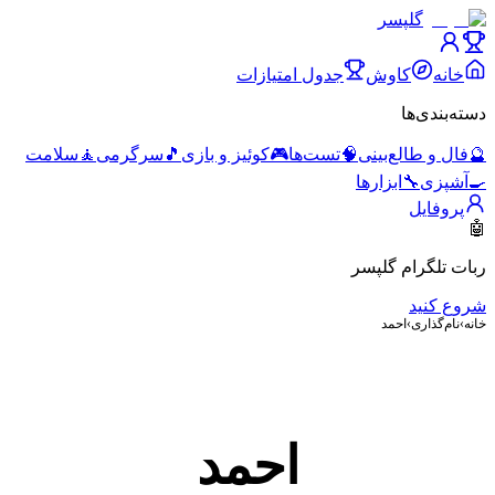
گلپسر
خانه
کاوش
جدول امتیازات
دسته‌بندی‌ها
🔮
فال و طالع‌بینی
🧠
تست‌ها
🎮
کوئیز و بازی
🎵
سرگرمی
🧘
سلامت
🍳
آشپزی
🔧
ابزارها
پروفایل
🤖
ربات تلگرام گلپسر
شروع کنید
خانه
›
نام‌گذاری
›
احمد
احمد