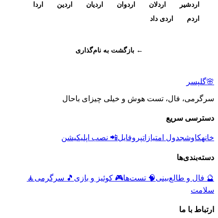
اردشیر
اردلان
اردوان
اردیان
اردین
اردا
اردم
اردی داد
← بازگشت به نام‌گذاری
🌸
گلپسر
سرگرمی، فال، تست هوش و خیلی چیزای باحال
دسترسی سریع
خانه
کاوش
جدول امتیازات
پروفایل
📲 نصب اپلیکیشن
دسته‌بندی‌ها
🔮
فال و طالع‌بینی
🧠
تست‌ها
🎮
کوئیز و بازی
🎵
سرگرمی
🧘
سلامت
ارتباط با ما