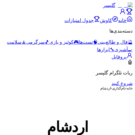
گلپسر
خانه
کاوش
جدول امتیازات
دسته‌بندی‌ها
🔮
فال و طالع‌بینی
🧠
تست‌ها
🎮
کوئیز و بازی
🎵
سرگرمی
🧘
سلامت
🍳
آشپزی
🔧
ابزارها
پروفایل
🤖
ربات تلگرام گلپسر
شروع کنید
خانه
›
نام‌گذاری
›
اردشام
اردشام