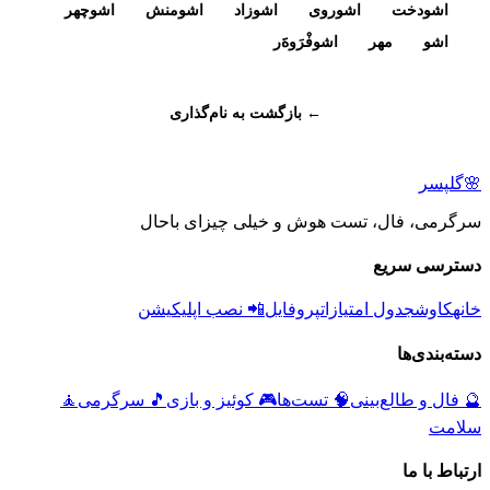
اشودخت
اشوروی
اشوزاد
اشومنش
اشوچهر
اشو
مهر
اشوفْرَوەََر
← بازگشت به نام‌گذاری
🌸
گلپسر
سرگرمی، فال، تست هوش و خیلی چیزای باحال
دسترسی سریع
خانه
کاوش
جدول امتیازات
پروفایل
📲 نصب اپلیکیشن
دسته‌بندی‌ها
🔮
فال و طالع‌بینی
🧠
تست‌ها
🎮
کوئیز و بازی
🎵
سرگرمی
🧘
سلامت
ارتباط با ما