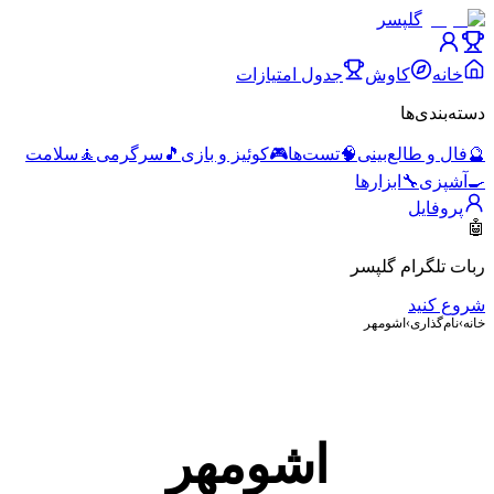
گلپسر
خانه
کاوش
جدول امتیازات
دسته‌بندی‌ها
🔮
فال و طالع‌بینی
🧠
تست‌ها
🎮
کوئیز و بازی
🎵
سرگرمی
🧘
سلامت
🍳
آشپزی
🔧
ابزارها
پروفایل
🤖
ربات تلگرام گلپسر
شروع کنید
خانه
›
نام‌گذاری
›
اشومهر
اشومهر