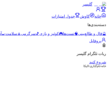
گلپسر
خانه
کاوش
جدول امتیازات
دسته‌بندی‌ها
🔮
فال و طالع‌بینی
🧠
تست‌ها
🎮
کوئیز و بازی
🎵
سرگرمی
🧘
سلامت
🍳
آ
پروفایل
🤖
ربات تلگرام گلپسر
شروع کنید
خانه
›
نام‌گذاری
›
الیکا