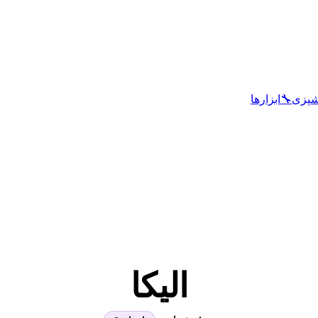
شپزی
🔧
ابزارها
الیکا