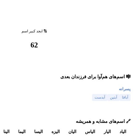
🔢 ابجد کبیر اسم
62
🎼 اسم‌های هم‌آوا برای فرزندان بعدی
پسرانه
آباقا
آبتین
آبدست
🔗 اسم‌های مشابه و همریشه
الیاد
الیار
الیاس
الیان
الیزه
الیسا
الیما
الینا