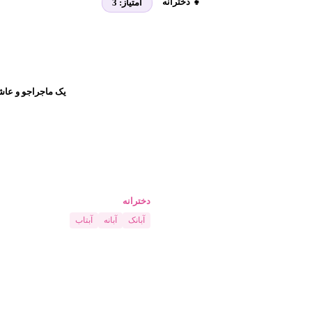
👧 دخترانه
امتیاز:
3
یک ماجراجو و عاش
دخترانه
آبانک
آبانه
آبتاب