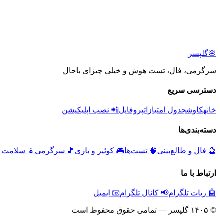
🌸
گلپسر
سرگرمی، فال، تست هوش و خیلی چیزای باحال
دسترسی سریع
خانه
کاوش
جدول امتیازات
پروفایل
📲 نصب اپلیکیشن
دسته‌بندی‌ها
🔮
فال و طالع‌بینی
🧠
تست‌ها
🎮
کوئیز و بازی
🎵
سرگرمی
🧘
سلامت
ارتباط با ما
🤖 ربات تلگرام
📢 کانال تلگرام
📧 ایمیل
© ۱۴۰۵ گلپسر — تمامی حقوق محفوظ است