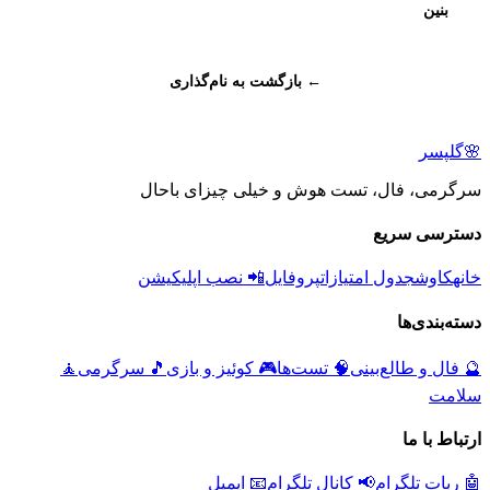
بنین
← بازگشت به نام‌گذاری
🌸
گلپسر
سرگرمی، فال، تست هوش و خیلی چیزای باحال
دسترسی سریع
خانه
کاوش
جدول امتیازات
پروفایل
📲 نصب اپلیکیشن
دسته‌بندی‌ها
🔮
فال و طالع‌بینی
🧠
تست‌ها
🎮
کوئیز و بازی
🎵
سرگرمی
🧘
سلامت
ارتباط با ما
🤖 ربات تلگرام
📢 کانال تلگرام
📧 ایمیل