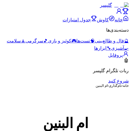
گلپسر
خانه
کاوش
جدول امتیازات
دسته‌بندی‌ها
🔮
فال و طالع‌بینی
🧠
تست‌ها
🎮
کوئیز و بازی
🎵
سرگرمی
🧘
سلامت
🍳
آشپزی
🔧
ابزارها
پروفایل
🤖
ربات تلگرام گلپسر
شروع کنید
خانه
›
نام‌گذاری
›
ام البنین
ام البنین