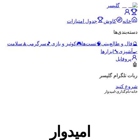
گلپسر
خانه
کاوش
جدول امتیازات
دسته‌بندی‌ها
🔮
فال و طالع‌بینی
🧠
تست‌ها
🎮
کوئیز و بازی
🎵
سرگرمی
🧘
سلامت
🍳
آشپزی
🔧
ابزارها
پروفایل
🤖
ربات تلگرام گلپسر
شروع کنید
خانه
›
نام‌گذاری
›
امیدوار
امیدوار