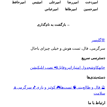
امیردخت
امیررضا
امیرعلی
امیتیس
امیرحافظ
امیرحسین
امیرطاها
امیرعباس
← بازگشت به نام‌گذاری
🌸
گلپسر
سرگرمی، فال، تست هوش و خیلی چیزای باحال
دسترسی سریع
خانه
کاوش
جدول امتیازات
پروفایل
📲 نصب اپلیکیشن
دسته‌بندی‌ها
🔮
فال و طالع‌بینی
🧠
تست‌ها
🎮
کوئیز و بازی
🎵
سرگرمی
🧘
سلامت
ارتباط با ما