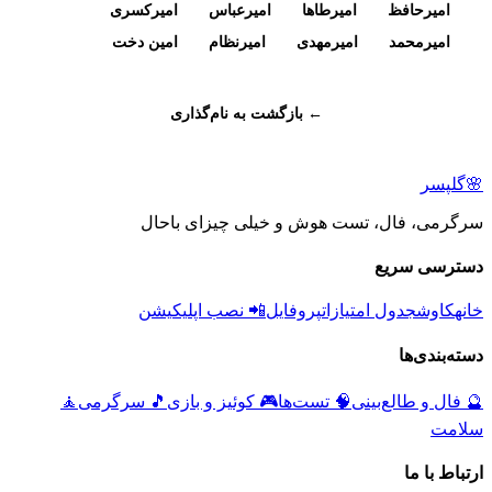
امیرحافظ
امیرطاها
امیرعباس
امیرکسری
امیرمحمد
امیرمهدی
امیرنظام
امین دخت
← بازگشت به نام‌گذاری
🌸
گلپسر
سرگرمی، فال، تست هوش و خیلی چیزای باحال
دسترسی سریع
خانه
کاوش
جدول امتیازات
پروفایل
📲 نصب اپلیکیشن
دسته‌بندی‌ها
🔮
فال و طالع‌بینی
🧠
تست‌ها
🎮
کوئیز و بازی
🎵
سرگرمی
🧘
سلامت
ارتباط با ما