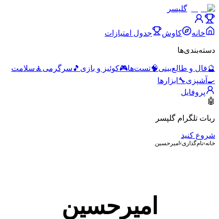
گلپسر
خانه
کاوش
جدول امتیازات
دسته‌بندی‌ها
🔮
فال و طالع‌بینی
🧠
تست‌ها
🎮
کوئیز و بازی
🎵
سرگرمی
🧘
سلامت
🍳
آشپزی
🔧
ابزارها
پروفایل
🤖
ربات تلگرام گلپسر
شروع کنید
خانه
›
نام‌گذاری
›
امیرحسین
امیرحسین