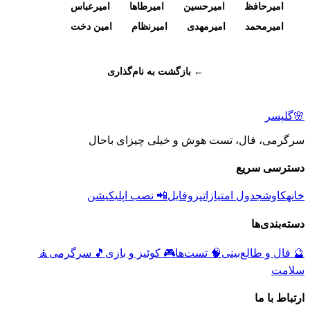
امیرحافظ
امیرحسین
امیرطاها
امیرعباس
امیرمحمد
امیرمهدی
امیرنظام
امین دخت
← بازگشت به نام‌گذاری
🌸
گلپسر
سرگرمی، فال، تست هوش و خیلی چیزای باحال
دسترسی سریع
خانه
کاوش
جدول امتیازات
پروفایل
📲 نصب اپلیکیشن
دسته‌بندی‌ها
🔮
فال و طالع‌بینی
🧠
تست‌ها
🎮
کوئیز و بازی
🎵
سرگرمی
🧘
سلامت
ارتباط با ما