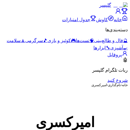
گلپسر
خانه
کاوش
جدول امتیازات
دسته‌بندی‌ها
🔮
فال و طالع‌بینی
🧠
تست‌ها
🎮
کوئیز و بازی
🎵
سرگرمی
🧘
سلامت
🍳
آشپزی
🔧
ابزارها
پروفایل
🤖
ربات تلگرام گلپسر
شروع کنید
خانه
›
نام‌گذاری
›
امیرکسری
امیرکسری