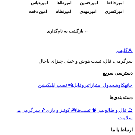
امیرحافظ
امیرحسین
امیرطاها
امیرعباس
امیرکسری
امیرمهدی
امیرنظام
امین دخت
← بازگشت به نام‌گذاری
🌸
گلپسر
سرگرمی، فال، تست هوش و خیلی چیزای باحال
دسترسی سریع
خانه
کاوش
جدول امتیازات
پروفایل
📲 نصب اپلیکیشن
دسته‌بندی‌ها
🔮
فال و طالع‌بینی
🧠
تست‌ها
🎮
کوئیز و بازی
🎵
سرگرمی
🧘
سلامت
ارتباط با ما