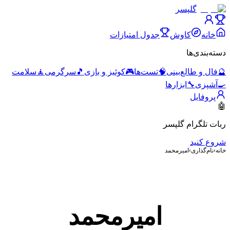
گلپسر
خانه
کاوش
جدول امتیازات
دسته‌بندی‌ها
🔮
فال و طالع‌بینی
🧠
تست‌ها
🎮
کوئیز و بازی
🎵
سرگرمی
🧘
سلامت
🍳
آشپزی
🔧
ابزارها
پروفایل
🤖
ربات تلگرام گلپسر
شروع کنید
خانه
›
نام‌گذاری
›
امیرمحمد
امیرمحمد