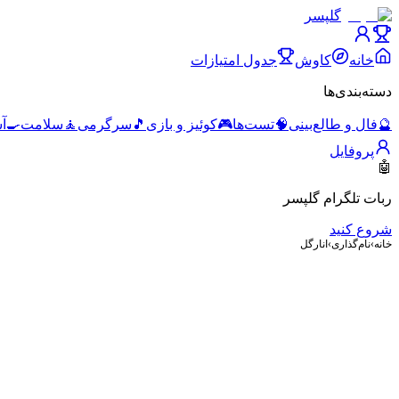
گلپسر
خانه
کاوش
جدول امتیازات
دسته‌بندی‌ها
🔮
فال و طالع‌بینی
🧠
تست‌ها
🎮
کوئیز و بازی
🎵
سرگرمی
🧘
سلامت
🍳
آ
پروفایل
🤖
ربات تلگرام گلپسر
شروع کنید
خانه
›
نام‌گذاری
›
انارگل