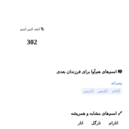
🔢 ابجد کبیر اسم
302
🎼 اسم‌های هم‌آوا برای فرزندان بعدی
پسرانه
آبادان
آبادیس
آباریس
🔗 اسم‌های مشابه و همریشه
انارام
نارگل
انار