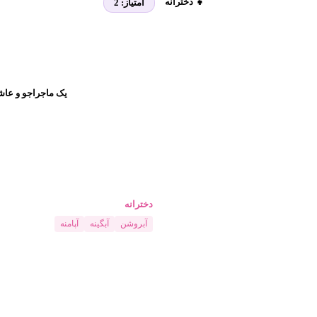
👧 دخترانه
امتیاز:
2
یک ماجراجو و عاش
دخترانه
آبروشن
آبگینه
آپامنه