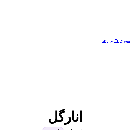
شپزی
🔧
ابزارها
انارگل