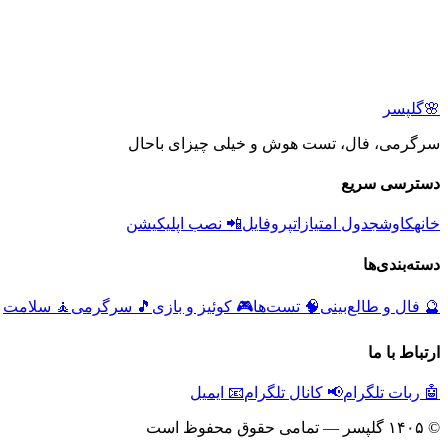
🌸
گلپسر
سرگرمی، فال، تست هوش و خیلی چیزای باحال
دسترسی سریع
خانه
کاوش
جدول امتیازات
پروفایل
📲 نصب اپلیکیشن
دسته‌بندی‌ها
🔮
فال و طالع‌بینی
🧠
تست‌ها
🎮
کوئیز و بازی
🎵
سرگرمی
🧘
سلامت
ارتباط با ما
🤖 ربات تلگرام
📢 کانال تلگرام
📧 ایمیل
© ۱۴۰۵ گلپسر — تمامی حقوق محفوظ است