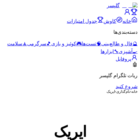
گلپسر
خانه
کاوش
جدول امتیازات
دسته‌بندی‌ها
🔮
فال و طالع‌بینی
🧠
تست‌ها
🎮
کوئیز و بازی
🎵
سرگرمی
🧘
سلامت
🍳
آشپزی
🔧
ابزارها
پروفایل
🤖
ربات تلگرام گلپسر
شروع کنید
خانه
›
نام‌گذاری
›
ایریک
ایریک