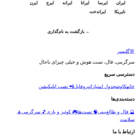
ایران
ایرسا
ایرانا
ایرانه
ایرج
ایرن
نایریکا
ایراندخت
← بازگشت به نام‌گذاری
🌸
گلپسر
سرگرمی، فال، تست هوش و خیلی چیزای باحال
دسترسی سریع
خانه
کاوش
جدول امتیازات
پروفایل
📲 نصب اپلیکیشن
دسته‌بندی‌ها
🔮
فال و طالع‌بینی
🧠
تست‌ها
🎮
کوئیز و بازی
🎵
سرگرمی
🧘
سلامت
ارتباط با ما