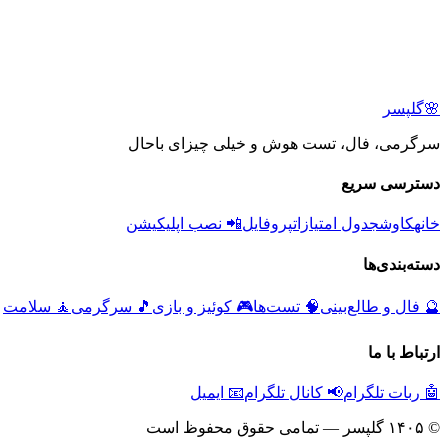
🌸
گلپسر
سرگرمی، فال، تست هوش و خیلی چیزای باحال
دسترسی سریع
خانه
کاوش
جدول امتیازات
پروفایل
📲 نصب اپلیکیشن
دسته‌بندی‌ها
🔮
فال و طالع‌بینی
🧠
تست‌ها
🎮
کوئیز و بازی
🎵
سرگرمی
🧘
سلامت
ارتباط با ما
🤖 ربات تلگرام
📢 کانال تلگرام
📧 ایمیل
© ۱۴۰۵ گلپسر — تمامی حقوق محفوظ است