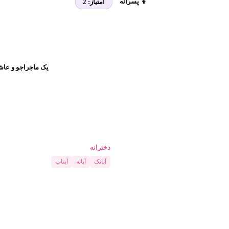
👦 پسرانه
امتیاز:
2
یک ماجراجو و عاش
دخترانه
آبانک
آبانه
آبتاب