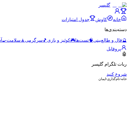
گلپسر
خانه
کاوش
جدول امتیازات
دسته‌بندی‌ها
🔮
فال و طالع‌بینی
🧠
تست‌ها
🎮
کوئیز و بازی
🎵
سرگرمی
🧘
سلامت
🍳
آ
پروفایل
🤖
ربات تلگرام گلپسر
شروع کنید
خانه
›
نام‌گذاری
›
ایمان