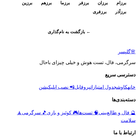
برزام
برزان
برزفر
برزما
برزهم
برزین
برزآذر
برزفری
← بازگشت به نام‌گذاری
🌸
گلپسر
سرگرمی، فال، تست هوش و خیلی چیزای باحال
دسترسی سریع
خانه
کاوش
جدول امتیازات
پروفایل
📲 نصب اپلیکیشن
دسته‌بندی‌ها
🔮
فال و طالع‌بینی
🧠
تست‌ها
🎮
کوئیز و بازی
🎵
سرگرمی
🧘
سلامت
ارتباط با ما