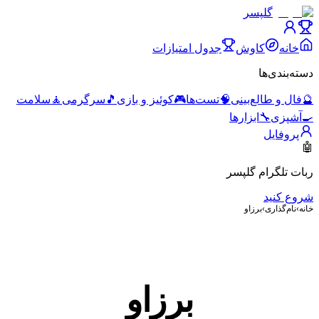
گلپسر
خانه
کاوش
جدول امتیازات
دسته‌بندی‌ها
🔮
فال و طالع‌بینی
🧠
تست‌ها
🎮
کوئیز و بازی
🎵
سرگرمی
🧘
سلامت
🍳
آشپزی
🔧
ابزارها
پروفایل
🤖
ربات تلگرام گلپسر
شروع کنید
خانه
›
نام‌گذاری
›
برزاو
برزاو