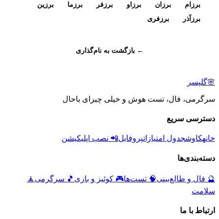
برزام
برزان
برزاو
برزفر
برزما
برزین
برزآذر
برزفری
← بازگشت به نام‌گذاری
🌸
گلپسر
سرگرمی، فال، تست هوش و خیلی چیزای باحال
دسترسی سریع
خانه
کاوش
جدول امتیازات
پروفایل
📲 نصب اپلیکیشن
دسته‌بندی‌ها
🔮
فال و طالع‌بینی
🧠
تست‌ها
🎮
کوئیز و بازی
🎵
سرگرمی
🧘
سلامت
ارتباط با ما