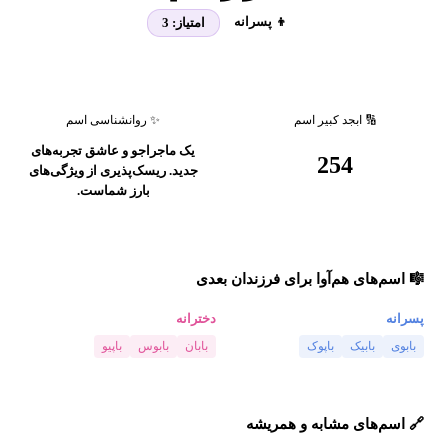
👦 پسرانه
امتیاز:
3
🔢 ابجد کبیر اسم
✨ روانشناسی اسم
یک ماجراجو و عاشق تجربه‌های
254
جدید. ریسک‌پذیری از ویژگی‌های
بارز شماست.
🎼 اسم‌های هم‌آوا برای فرزندان بعدی
پسرانه
دخترانه
بابوی
بابیک
باپوک
بابان
بابوس
باپیو
🔗 اسم‌های مشابه و همریشه