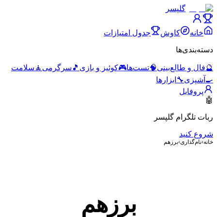
گلپسر
خانه
کاوش
جدول امتیازات
دسته‌بندی‌ها
🔮
فال و طالع‌بینی
🧠
تست‌ها
🎮
کوئیز و بازی
🎵
سرگرمی
🧘
سلامت
🍳
آشپزی
🔧
ابزارها
پروفایل
🤖
ربات تلگرام گلپسر
شروع کنید
خانه
›
نام‌گذاری
›
برزهم
برزهم