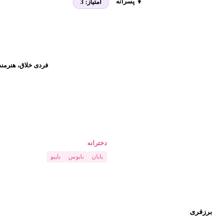
👦 پسرانه
امتیاز:
3
فردی خلاق، هنرمند
دخترانه
بابان
بابوس
باپیو
برزفری