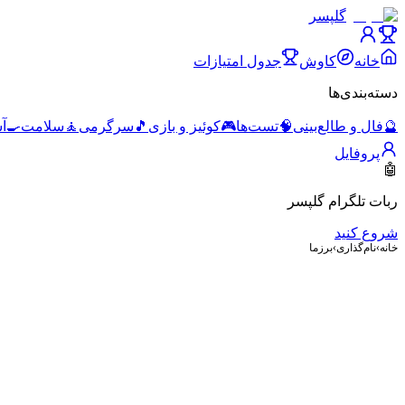
گلپسر
خانه
کاوش
جدول امتیازات
دسته‌بندی‌ها
🔮
فال و طالع‌بینی
🧠
تست‌ها
🎮
کوئیز و بازی
🎵
سرگرمی
🧘
سلامت
🍳
آ
پروفایل
🤖
ربات تلگرام گلپسر
شروع کنید
خانه
›
نام‌گذاری
›
برزما