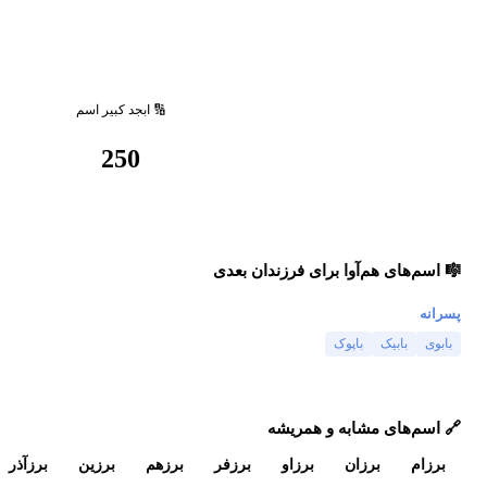
🔢 ابجد کبیر اسم
250
🎼 اسم‌های هم‌آوا برای فرزندان بعدی
پسرانه
بابوی
بابیک
باپوک
🔗 اسم‌های مشابه و همریشه
برزام
برزان
برزاو
برزفر
برزهم
برزین
برزآذر