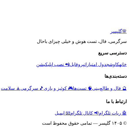
🌸
گلپسر
سرگرمی، فال، تست هوش و خیلی چیزای باحال
دسترسی سریع
خانه
کاوش
جدول امتیازات
پروفایل
📲 نصب اپلیکیشن
دسته‌بندی‌ها
🔮
فال و طالع‌بینی
🧠
تست‌ها
🎮
کوئیز و بازی
🎵
سرگرمی
🧘
سلامت
ارتباط با ما
🤖 ربات تلگرام
📢 کانال تلگرام
📧 ایمیل
© ۱۴۰۵ گلپسر — تمامی حقوق محفوظ است