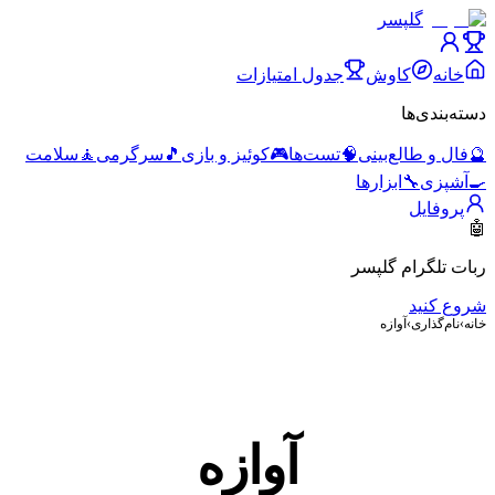
گلپسر
خانه
کاوش
جدول امتیازات
دسته‌بندی‌ها
🔮
فال و طالع‌بینی
🧠
تست‌ها
🎮
کوئیز و بازی
🎵
سرگرمی
🧘
سلامت
🍳
آشپزی
🔧
ابزارها
پروفایل
🤖
ربات تلگرام گلپسر
شروع کنید
خانه
›
نام‌گذاری
›
آوازه
آوازه