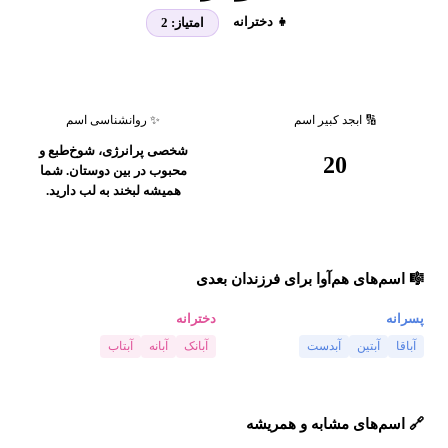
👧 دخترانه
امتیاز:
2
🔢 ابجد کبیر اسم
✨ روانشناسی اسم
شخصی پرانرژی، شوخ‌طبع و
20
محبوب در بین دوستان. شما
همیشه لبخند به لب دارید.
🎼 اسم‌های هم‌آوا برای فرزندان بعدی
پسرانه
دخترانه
آباقا
آبتین
آبدست
آبانک
آبانه
آبتاب
🔗 اسم‌های مشابه و همریشه