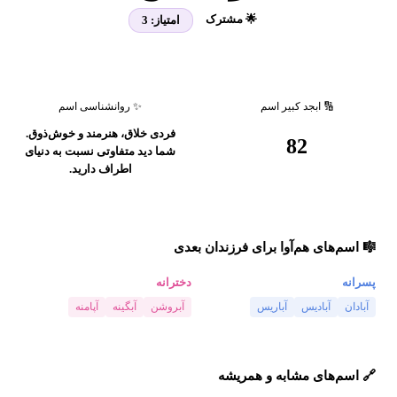
🌟 مشترک
امتیاز:
3
🔢 ابجد کبیر اسم
✨ روانشناسی اسم
فردی خلاق، هنرمند و خوش‌ذوق.
82
شما دید متفاوتی نسبت به دنیای
اطراف دارید.
🎼 اسم‌های هم‌آوا برای فرزندان بعدی
پسرانه
دخترانه
آبادان
آبادیس
آباریس
آبروشن
آبگینه
آپامنه
🔗 اسم‌های مشابه و همریشه