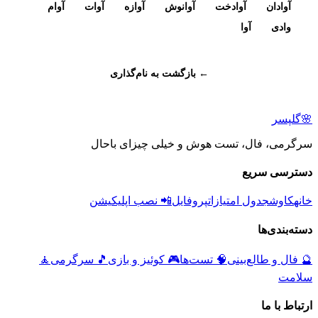
آوادان
آوادخت
آوانوش
آوازه
آوات
آوام
وادی
آوا
← بازگشت به نام‌گذاری
🌸
گلپسر
سرگرمی، فال، تست هوش و خیلی چیزای باحال
دسترسی سریع
خانه
کاوش
جدول امتیازات
پروفایل
📲 نصب اپلیکیشن
دسته‌بندی‌ها
🔮
فال و طالع‌بینی
🧠
تست‌ها
🎮
کوئیز و بازی
🎵
سرگرمی
🧘
سلامت
ارتباط با ما