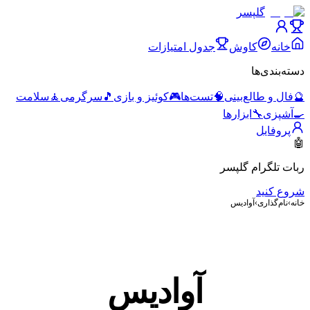
گلپسر
خانه
کاوش
جدول امتیازات
دسته‌بندی‌ها
🔮
فال و طالع‌بینی
🧠
تست‌ها
🎮
کوئیز و بازی
🎵
سرگرمی
🧘
سلامت
🍳
آشپزی
🔧
ابزارها
پروفایل
🤖
ربات تلگرام گلپسر
شروع کنید
خانه
›
نام‌گذاری
›
آوادیس
آوادیس