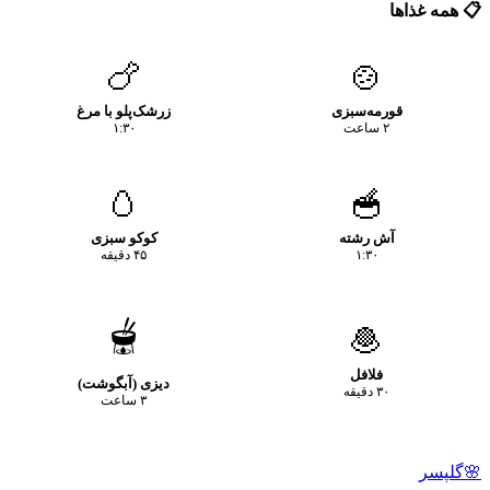
📋 همه غذاها
🍗
🍲
قورمه‌سبزی
زرشک‌پلو با مرغ
۲ ساعت
۱:۳۰
🥚
🥣
آش رشته
کوکو سبزی
۱:۳۰
۴۵ دقیقه
🫕
🧆
فلافل
دیزی (آبگوشت)
۳۰ دقیقه
۳ ساعت
🌸
گلپسر