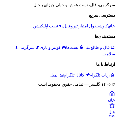
سرگرمی، فال، تست هوش و خیلی چیزای باحال
دسترسی سریع
خانه
کاوش
جدول امتیازات
پروفایل
📲 نصب اپلیکیشن
دسته‌بندی‌ها
🔮
فال و طالع‌بینی
🧠
تست‌ها
🎮
کوئیز و بازی
🎵
سرگرمی
🧘
سلامت
ارتباط با ما
🤖 ربات تلگرام
📢 کانال تلگرام
📧 ایمیل
© ۱۴۰۵ گلپسر — تمامی حقوق محفوظ است
خانه
فال