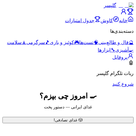
گلپسر
خانه
کاوش
جدول امتیازات
دسته‌بندی‌ها
🔮
فال و طالع‌بینی
🧠
تست‌ها
🎮
کوئیز و بازی
🎵
سرگرمی
🧘
سلامت
🍳
آشپزی
🔧
ابزارها
پروفایل
🤖
ربات تلگرام گلپسر
شروع کنید
🍳 امروز چی بپزم؟
غذای ایرانی — دستور پخت
🎲 غذای تصادفی!